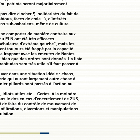
ou patriote seront majoritairement
pas dire clocher !), solidarisés du fait de
tous, faces de craie...), d'intérêts
cains sub-sahariens, même de culture
 à se comporter de manière contraire aux
 FLN ont été très efficaces.
a "nébuleuse d'extrême gauche", mais les
ent toujours été frappé par la capacité
le frappant avec les émeutes de Nantes
t bien que des ordres sont donnés. La liste
itudes sera très utile s'il faut passer à
uver dans une situation idéale : chaos,
merie qui auront largement autre chose à
mier pillards sont passés à l'action au
diots utiles etc... Certes, à la moindre
dans le dos en cas d'encerclement de ZUS,
 et de faire du contrôle de mouvement de
nfiltrations, diversions et manipulations
ulation.