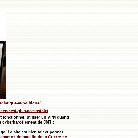
iatique-et-politique/
ance-nest-plus-accessible/
t fonctionnel, utiliser un VPN quand
le cyberharcèlement de JMT :
ge. Le site est bien fait et permet
champs de bataille de la Guerre de