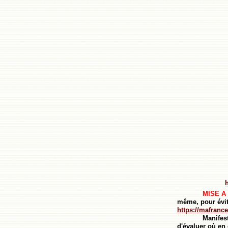
MISE A
même, pour évit
https://mafrance
Manifest
d'évaluer où en