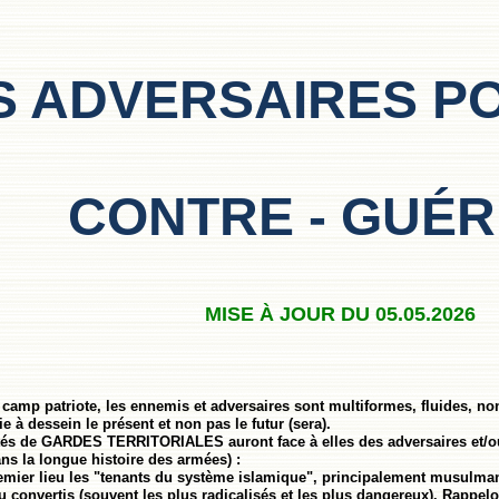
S ADVERSAIRES
PO
CONTRE - GUÉR
MISE À JOUR DU 05.05.2026
 camp patriote, les ennemis et adversaires sont multiformes, fluides, n
e à dessein le présent et non pas le futur (sera).
tés de GARDES TERRITORIALES auront face à elles des adversaires et/ou 
ns la longue histoire des armées) :
remier lieu les "tenants du système islamique", principalement musulman
ou convertis (souvent les plus radicalisés et les plus dangereux). Rappe