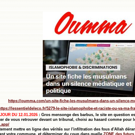
https://oumma.com/un-site-fiche-les-musulmans-dans-un-silence-med
https://lessentieldeleco.fr/5279-le-site-islamophobe-et-raciste-ou-va-ma-fr
 JOUR DU
12.01.2026
: Gros mensonge des barbus, le site en question es
er de vous retrouver devant un tribunal, choisi au hasard comme pour 
.app/
ement mettre en ligne des vérités sur l'infiltration des fous d'Allah déran
 est votre commune, et déterminer du coup dans quelle
ZONE des futurs 